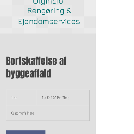
Olympio
Rengøring &
Ejendomservices
Bortskaffelse af
byggeaffald
Fra
Kr
1 hr
1
Fra Kr 120 Per Time
120
Per
h
Time
Customer's Place