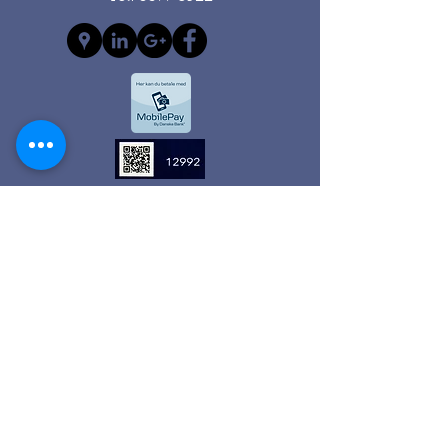
Anden Information
Kontrol Service ||
Vicevært Services ||
Olympio Tæppe / Rens ||
Flytte Services ||
Chauffør Services ||
Olympio Biludlejning ||
Vikar Services ||
Kontakt Os ||
Oympio Services IVS