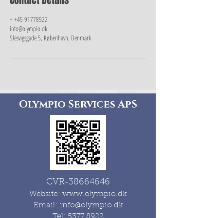
Contact Details
+ +45 91778922
info@olympio.dk
Slesvigsgade 5, København, Denmark
Olympio Services ApS
CVR-38664646
Website:
www.olympio.dk
Email:
info@olympio.dk
Tel:
5377 8922