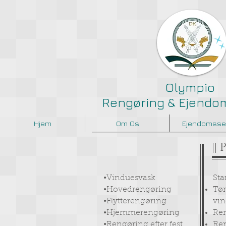
Olympio
Rengøring & Ejendo
Hjem
Om Os
Ejendomsse
||
•Vinduesvask
Sta
•Hovedrengøring
Tør
•Flytterengøring
vi
•Hjemmerengøring
Ren
•Rengøring efter fest
Ren