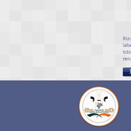
Rin
lø
tid
ren