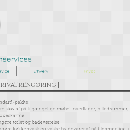
mservices
rvice
Erhverv
Privat
 Privatrengøring ||
ndard-pakke:
re støv af på tilgængelige møbel-overflader, billedramme
ndueskarme
gøre toilet og badeværelse
gøre køkkenvask og vaske hvidevarer af på tilgængelige, 