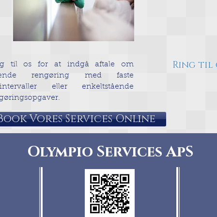
Ring til 
g til os for at indgå aftale om
bende rengøring med faste
sintervaller eller enkeltstående
gøringsopgaver.
Book Vores Services Online
Olympio Services ApS