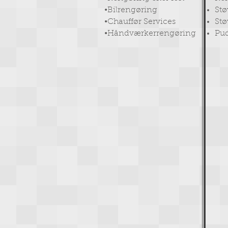
•Bilrengøring
Stø
•Chauffør Services
Stø
•Håndværkerrengøring
Pud