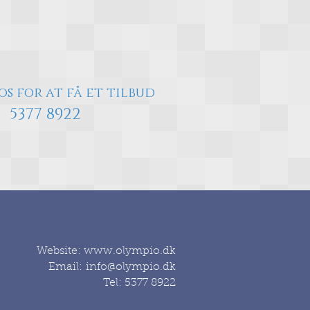
os for at få et tilbud
537
7 8922
Website:
www.olympio.dk
Email:
info@olympio.dk
Tel: 5377 8922