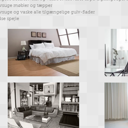
vsuge møbler og tæpper
vsuge og vaske alle tilgængelige gulv-flader
se spejle