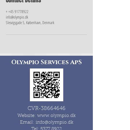
Contact Details
+ +45 91778922
info@olympio.dk
Slesvigsgade 5, København, Denmark
Olympio Services ApS
CVR-38664646
Website:
www.olympio.dk
Email:
info@olympio.dk
Tel:
5377 8922