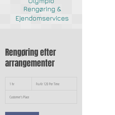
Olympio
Rengøring &
Ejendomservices
Rengøring efter
arrangementer
Fra
Kr
1 hr
1
Fra Kr 120 Per Time
120
Per
h
Time
Customer's Place