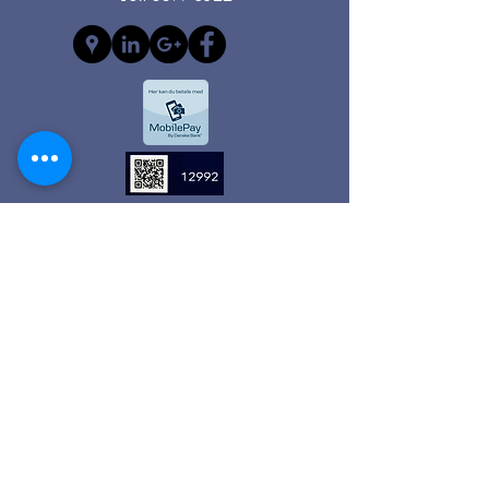
Anden Information
Kontrol Service ||
Vicevært Services ||
Olympio Tæppe / Rens ||
Flytte Services ||
Chauffør Services ||
Olympio Biludlejning ||
Vikar Services ||
Kontakt Os ||
Oympio Services IVS